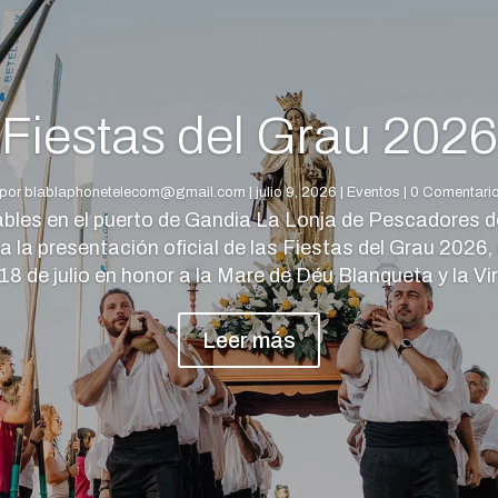
Fiestas del Grau 2026
por
blablaphonetelecom@gmail.com
|
julio 9,
2026
|
Eventos
| 0 Comentari
ables en el puerto de Gandia La Lonja de Pescadores d
la presentación oficial de las Fiestas del Grau 2026, 
 18 de julio en honor a la Mare de Déu Blanqueta y la Vir
Leer más