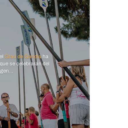
o
el
Grau de Gandia
ha
que se celebrarán del
gen...