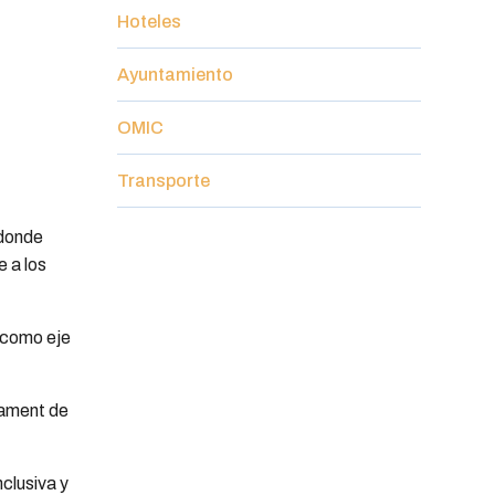
Hoteles
Ayuntamiento
OMIC
Transporte
 donde
 a los
n como eje
tament de
nclusiva y