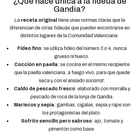
¿Qué hace única a la fideuà de
Gandia?
La
receta original
tiene unas normas claras que la
diferencian de otras fideuàs que pueden encontrarse en
distintos lugares de la Comunidad Valenciana:
Fideo fino
: se utiliza fideo del número 3 o 4, nunca
grueso ni hueco.
Cocción en paella
: se cocina en el mismo recipiente
que la paella valenciana, a fuego vivo, para que quede
seca y con el ansiado
socarrat
.
Caldo de pescado fresco
: elaborado con morralla y
pescado de roca de la lonja de Gandia.
Mariscos y sepia
: gambas, cigalas, sepia y rape son
los protagonistas del plato.
Sofrito sencillo pero sabroso
: ajo, tomate y
pimentón como base.