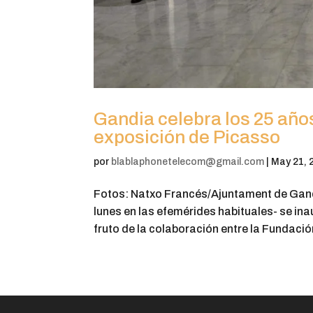
Gandia celebra los 25 años
exposición de Picasso
por
blablaphonetelecom@gmail.com
|
May 21, 
Fotos: Natxo Francés/Ajuntament de Gand
lunes en las efemérides habituales- se i
fruto de la colaboración entre la Fundación