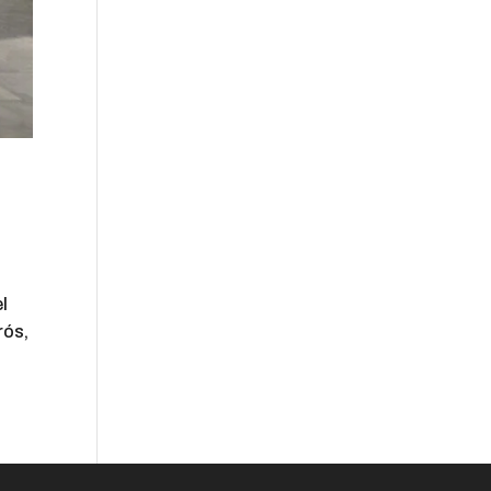
l
rós,