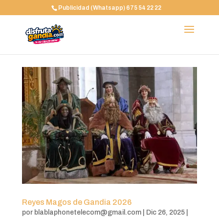
Publicidad (Whatsapp) 675 54 22 22
Reyes Magos de Gandia 2026
por
blablaphonetelecom@gmail.com
|
Dic 26, 2025
|