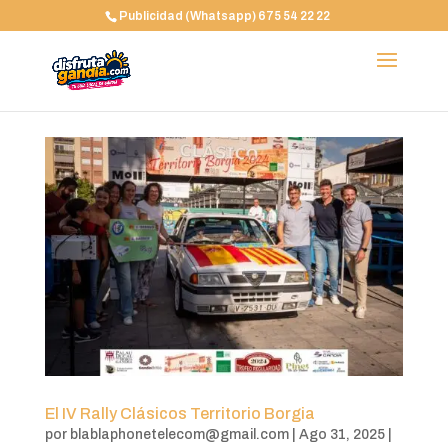
Publicidad (Whatsapp) 675 54 22 22
El IV Rally Clásicos Territorio Borgia
por
blablaphonetelecom@gmail.com
|
Ago 31, 2025
|