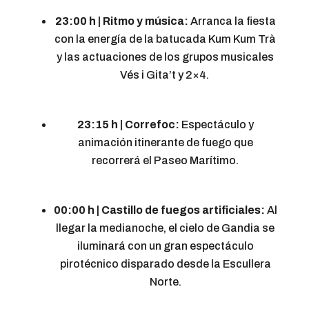
23:00 h | Ritmo y música:
Arranca la fiesta
con la energía de la batucada Kum Kum Trà
y las actuaciones de los grupos musicales
Vés i Gita’t y 2×4.
23:15 h | Correfoc:
Espectáculo y
animación itinerante de fuego que
recorrerá el Paseo Marítimo.
00:00 h | Castillo de fuegos artificiales:
Al
llegar la medianoche, el cielo de Gandia se
iluminará con un gran espectáculo
pirotécnico disparado desde la Escullera
Norte.